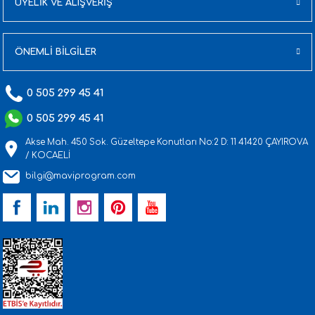
ÜYELİK VE ALIŞVERİŞ
ÖNEMLİ BİLGİLER
0 505 299 45 41
0 505 299 45 41
Akse Mah. 450 Sok. Güzeltepe Konutları No:2 D: 11 41420 ÇAYIROVA
/ KOCAELİ
bilgi@maviprogram.com