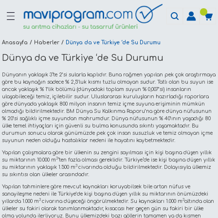
Anasayfa
Haberler
Dünya da ve Türkiye ‘de Su Durumu
Dünya da ve Türkiye ‘de Su Durumu
Dünyanın yaklaşık 3‘te 2’si sularla kaplıdır. Buna rağmen yapılan pek çok araştırmaya
göre bu kaynağın sadece % 2,5’luk kısmı tuzlu olmayan sudur. Tatlı olan bu suyun ise
ancak yaklaşık % 1’lik bölümü (dünyadaki toplam suyun % 0,007’si) insanların
ulaşabileceği temiz, içilebilir sudur. Uluslararası kuruluşların hazırladığı raporlara
göre dünyada yaklaşık 800 milyon insanın temiz içme suyuna erişiminin mümkün
olmadığı bildirilmektedir. BM Dünya Su Kalkınma Raporu’na göre dünya nüfusunun
% 20’si sağlıklı içme suyundan mahrumdur. Dünya nüfusunun % 40’ının yaşadığı 80
ülke temel ihtiyaçları için güvenli su bulma konusunda sıkıntı yaşamaktadır. Bu
durumun sonucu olarak günümüzde pek çok insan susuzluk ve temiz olmayan içme
suyunun neden olduğu hastalıklar nedeni ile hayatını kaybetmektedir.
Yapılan çalışmalara göre bir ülkenin su zengini sayılması için kişi başına düşen yıllık
3
su miktarının 10.000 m
‘ten fazla olması gereklidir. Türkiye‘de ise kişi başına düşen yıllık
3
su miktarının yaklaşık 1.500 m
civarında olduğu bildirilmektedir. Dolayısıyla ülkemiz
su sıkıntısı olan ülkeler arasındadır.
Yapılan tahminlere göre mevcut kaynakları koruyabilsek bile artan nüfus ve
sanayileşme nedeni ile Türkiye’de kişi başına düşen yıllık su miktarının önümüzdeki
3
3
yıllarda 1.000 m
civarına düşeceği öngörülmektedir. Su kaynakları 1.000 m
altında olan
ülkeler su fakiri olarak tanımlanmaktadır, kısacası her geçen gün su fakiri bir ülke
olma yolunda ilerliyoruz. Bunu ülkemizdeki bazı göllerin tamamen ya da kısmen