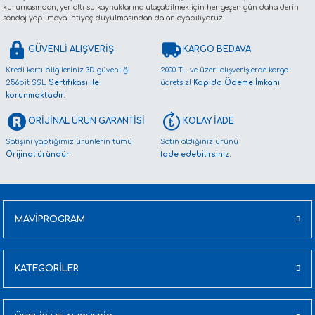
kurumasından, yer altı su kaynaklarına ulaşabilmek için her geçen gün daha derin
sondaj yapılmaya ihtiyaç duyulmasından da anlayabiliyoruz.
GÜVENLİ ALIŞVERİŞ
KARGO BEDAVA
Kredi kartı bilgileriniz 3D güvenliği
2000 TL ve üzeri alışverişlerde kargo
256bit SSL
Sertifikası ile
ücretsiz!
Kapıda Ödeme İmkanı
korunmaktadır.
ORİJİNAL ÜRÜN GARANTİSİ
KOLAY İADE
Satışını yaptığımız ürünlerin tümü
Satın aldığınız ürünü
Orijinal üründür.
İade edebilirsiniz.
MAVİPROGRAM
KATEGORİLER