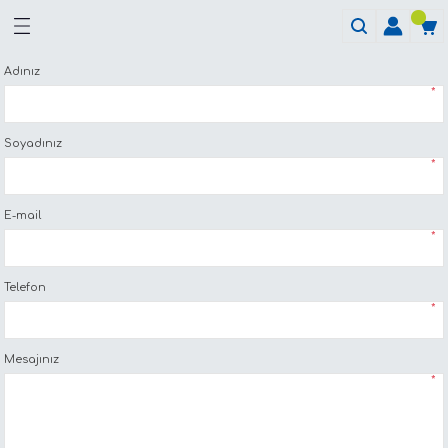
Adınız
*
Soyadınız
*
E-mail
*
Telefon
*
Mesajınız
*