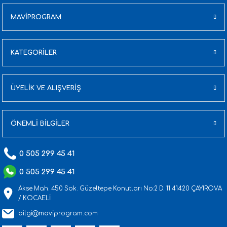
MAVİPROGRAM
KATEGORİLER
ÜYELİK VE ALIŞVERİŞ
ÖNEMLİ BİLGİLER
0 505 299 45 41
0 505 299 45 41
Akse Mah. 450 Sok. Güzeltepe Konutları No:2 D: 11 41420 ÇAYIROVA
/ KOCAELİ
bilgi@maviprogram.com