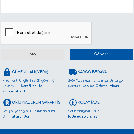
İptal
Gönder
GÜVENLİ ALIŞVERİŞ
KARGO BEDAVA
Kredi kartı bilgileriniz 3D güvenliği
2000 TL ve üzeri alışverişlerde kargo
256bit SSL
Sertifikası ile
ücretsiz!
Kapıda Ödeme İmkanı
korunmaktadır.
ORİJİNAL ÜRÜN GARANTİSİ
KOLAY İADE
Satışını yaptığımız ürünlerin tümü
Satın aldığınız ürünü
Orijinal üründür.
İade edebilirsiniz.