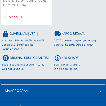
Metalik 12 L/dk Tasarruflu Duş
Hortumu 150cm
13.169,66 TL
GÜVENLİ ALIŞVERİŞ
KARGO BEDAVA
Kredi kartı bilgileriniz 3D güvenliği
2000 TL ve üzeri alışverişlerde kargo
256bit SSL
Sertifikası ile
ücretsiz!
Kapıda Ödeme İmkanı
korunmaktadır.
ORİJİNAL ÜRÜN GARANTİSİ
KOLAY İADE
Satışını yaptığımız ürünlerin tümü
Satın aldığınız ürünü
Orijinal üründür.
İade edebilirsiniz.
MAVİPROGRAM