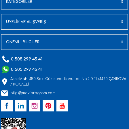
KATEGORİLER
ÜYELİK VE ALIŞVERİŞ
ÖNEMLİ BİLGİLER
0 505 299 45 41
0 505 299 45 41
Akse Mah. 450 Sok. Güzeltepe Konutları No:2 D: 11 41420 ÇAYIROVA
/ KOCAELİ
bilgi@maviprogram.com