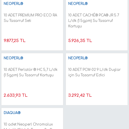
NEOPERL®
NEOPERL®
10 ADET PREMİUM PRO ECO RA
10 ADET CACHÉ® PCA® JR 5.7
Su Tasarruf Seti
L/dk (1.5gpm) Su Tasarruf
Kartuşu
9.877,25 TL
5.926,35 TL
NEOPERL®
NEOPERL®
10 ADET Perlatör ® HC 5,7 L/dk
10 ADET PCW-02 9 L/dk Duşlar
(1.5gpm) Su Tasarruf Kartuşu
için Su Tasarruf Edici
2.633,93 TL
3.292,42 TL
DIAQUA®
10 adet Neoperl Chromalux