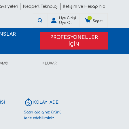
vsiyeleri
Neoperl Teknoloji
İletişim ve Hesap No
Üye Girişi
Sepet
Üye Ol
NSLAR
PROFESYONELLER
İÇİN
PROJE TEKLİFİ ALIN
EAM®
LUXAR
Sİ
KOLAY İADE
Satın aldığınız ürünü
İade edebilirsiniz.