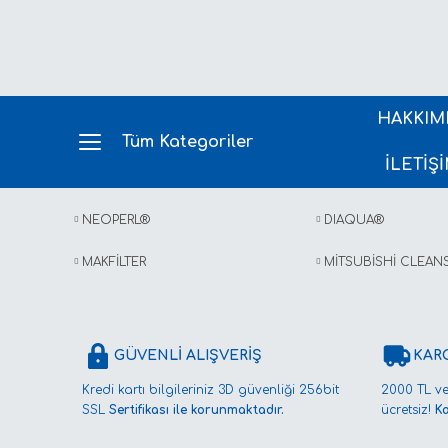
HAKKIM
Tüm Kategoriler
İLETİŞ
NEOPERL®
DIAQUA®
MAKFİLTER
MİTSUBİSHİ CLEAN
GÜVENLİ ALIŞVERİŞ
KAR
Kredi kartı bilgileriniz 3D güvenliği 256bit
2000 TL ve
SSL
Sertifikası ile korunmaktadır.
ücretsiz!
K