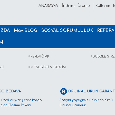
ANASAYFA
İndirimli Ürünler
Kullanım Ta
IZDA
MaviBLOG
SOSYAL SORUMLULUK
REFERA
İM
PERLATÖR®
BUBBLE STR
SUİ
MİTSUBİSHİ VERBATİM
GO BEDAVA
ORİJİNAL ÜRÜN GARANTİ
 üzeri alışverişlerde kargo
Satışını yaptığımız ürünlerin tümü
apıda Ödeme İmkanı
Orijinal üründür.