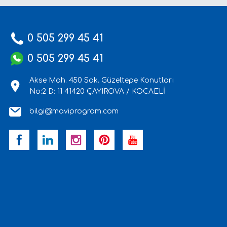
0 505 299 45 41
0 505 299 45 41
Akse Mah. 450 Sok. Güzeltepe Konutları
No:2 D: 11 41420 ÇAYIROVA / KOCAELİ
bilgi@maviprogram.com