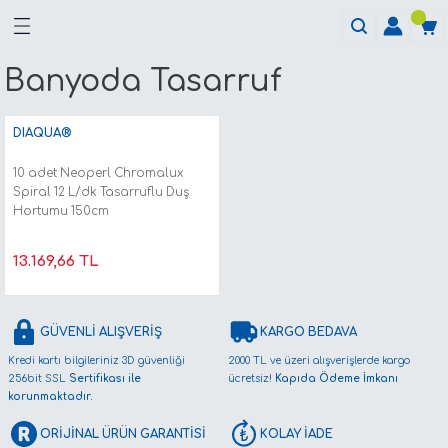
Banyoda Tasarruf
DIAQUA®
10 adet Neoperl Chromalux
Spiral 12 L/dk Tasarruflu Duş
Hortumu 150cm
13.169,66 TL
GÜVENLİ ALIŞVERİŞ
KARGO BEDAVA
Kredi kartı bilgileriniz 3D güvenliği
2000 TL ve üzeri alışverişlerde kargo
256bit SSL
Sertifikası ile
ücretsiz!
Kapıda Ödeme İmkanı
korunmaktadır.
ORİJİNAL ÜRÜN GARANTİSİ
KOLAY İADE