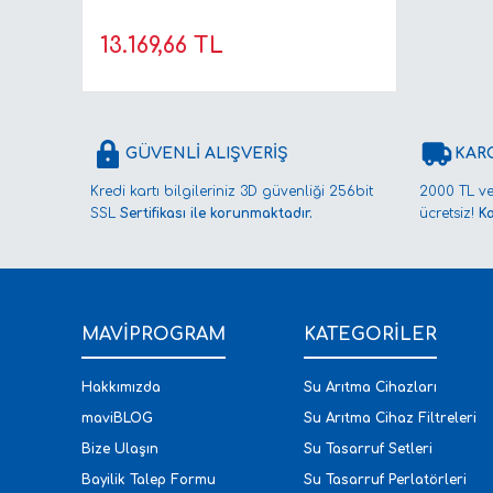
13.169,66 TL
GÜVENLİ ALIŞVERİŞ
KAR
Kredi kartı bilgileriniz 3D güvenliği 256bit
2000 TL ve
SSL
Sertifikası ile korunmaktadır.
ücretsiz!
K
MAVİPROGRAM
KATEGORİLER
Hakkımızda
Su Arıtma Cihazları
maviBLOG
Su Arıtma Cihaz Filtreleri
Bize Ulaşın
Su Tasarruf Setleri
Bayilik Talep Formu
Su Tasarruf Perlatörleri