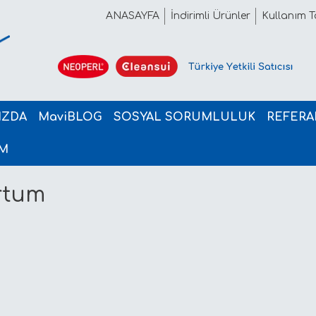
ANASAYFA
İndirimli Ürünler
Kullanım Ta
IZDA
MaviBLOG
SOSYAL SORUMLULUK
REFERA
İM
rtum