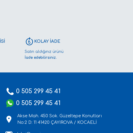
Sİ
KOLAY İADE
Satın aldığınız ürünü
İade edebilirsiniz.
0 505 299 45 41
0 505 299 45 41
Akse Mah. 450 Sok. Güzeltepe Konutları
No:2 D: 11 41420 ÇAYIROVA / KOCAELİ