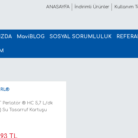
ANASAYFA
İndirimli Ürünler
Kullanım Ta
IZDA
MaviBLOG
SOSYAL SORUMLULUK
REFERA
İM
ı
RL®
 Perlatör ® HC 5,7 L/dk
) Su Tasarruf Kartuşu
,93 TL