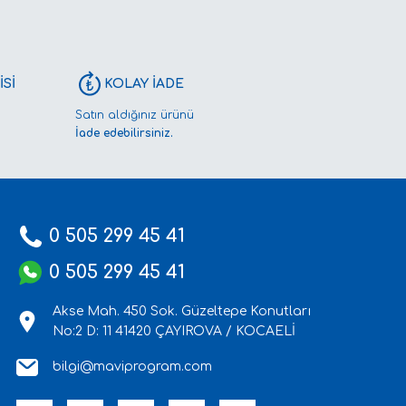
Sİ
KOLAY İADE
Satın aldığınız ürünü
İade edebilirsiniz.
0 505 299 45 41
0 505 299 45 41
Akse Mah. 450 Sok. Güzeltepe Konutları
No:2 D: 11 41420 ÇAYIROVA / KOCAELİ
bilgi@maviprogram.com