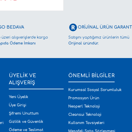
GO BEDAVA
ORİJİNAL ÜRÜN GARANTİ
 üzeri alışverişlerde kargo
Satışını yaptığımız ürünlerin tümü
apıda Ödeme İmkanı
Orijinal üründür.
ÜYELİK VE
ÖNEMLİ BİLGİLER
ALIŞVERİŞ
Kurumsal Sosyal Sorumluluk
Yeni Üyelik
Promosyon Ürün
Üye Girişi
Neoperl Teknoloji
Şifremi Unuttum
Cleansui Teknoloji
Gizlilik ve Güvenlik
ri
Kullanım Tavsiyeleri
Ödeme ve Teslimat
Mesafeli Satış Sözleşmesi