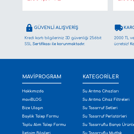
GÜVENLİ ALIŞVERİŞ
KAR
Kredi kartı bilgileriniz 3D güvenliği 256bit
2000 TL ve
SSL
Sertifikası ile korunmaktadır.
ücretsiz!
K
MAVİPROGRAM
KATEGORİLER
Hakkımızda
Su Arıtma Cihazları
maviBLOG
Su Arıtma Cihaz Filtreleri
Bize Ulaşın
Su Tasarruf Setleri
Bayilik Talep Formu
Su Tasarruf Perlatörleri
Toplu Alım Talep Formu
Su Tasarruflu Banyo Ürünle
İletişim Bilgileri
Su Tasarruflu Mutfak