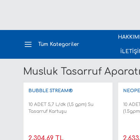
HAKKIM
Tüm Kategoriler
İLETİŞ
Musluk Tasarruf Aparat
BUBBLE STREAM®
NEOPE
10 ADET 5,7 L/dk (1,5 gpm) Su
10 ADET
Tasarruf Kartuşu
(1.5gpm
2.304,69 TL
2.633