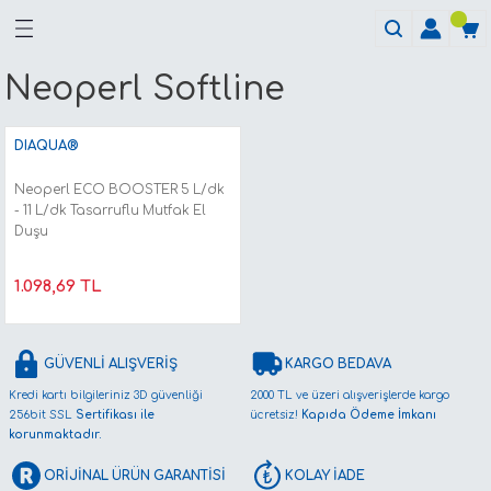
Neoperl Softline
DIAQUA®
Neoperl ECO BOOSTER 5 L/dk
- 11 L/dk Tasarruflu Mutfak El
Duşu
1.098,69 TL
GÜVENLİ ALIŞVERİŞ
KARGO BEDAVA
Kredi kartı bilgileriniz 3D güvenliği
2000 TL ve üzeri alışverişlerde kargo
256bit SSL
Sertifikası ile
ücretsiz!
Kapıda Ödeme İmkanı
korunmaktadır.
ORİJİNAL ÜRÜN GARANTİSİ
KOLAY İADE