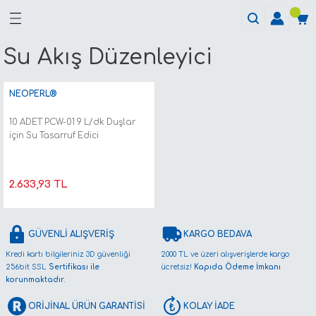
Su Akış Düzenleyici
NEOPERL®
10 ADET PCW-01 9 L/dk Duşlar
için Su Tasarruf Edici
2.633,93 TL
GÜVENLİ ALIŞVERİŞ
KARGO BEDAVA
Kredi kartı bilgileriniz 3D güvenliği
2000 TL ve üzeri alışverişlerde kargo
256bit SSL
Sertifikası ile
ücretsiz!
Kapıda Ödeme İmkanı
korunmaktadır.
ORİJİNAL ÜRÜN GARANTİSİ
KOLAY İADE