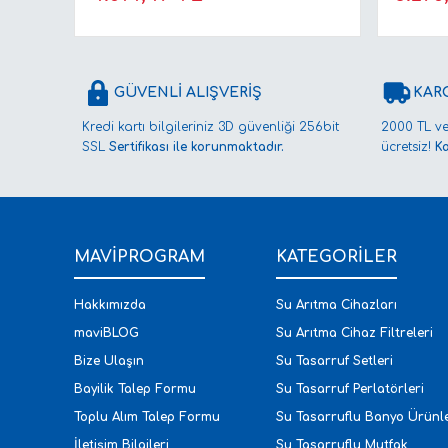
GÜVENLİ ALIŞVERİŞ
KAR
Kredi kartı bilgileriniz 3D güvenliği 256bit
2000 TL ve
SSL
Sertifikası ile korunmaktadır.
ücretsiz!
K
MAVİPROGRAM
KATEGORİLER
Hakkımızda
Su Arıtma Cihazları
maviBLOG
Su Arıtma Cihaz Filtreleri
Bize Ulaşın
Su Tasarruf Setleri
Bayilik Talep Formu
Su Tasarruf Perlatörleri
Toplu Alım Talep Formu
Su Tasarruflu Banyo Ürünle
İletişim Bilgileri
Su Tasarruflu Mutfak