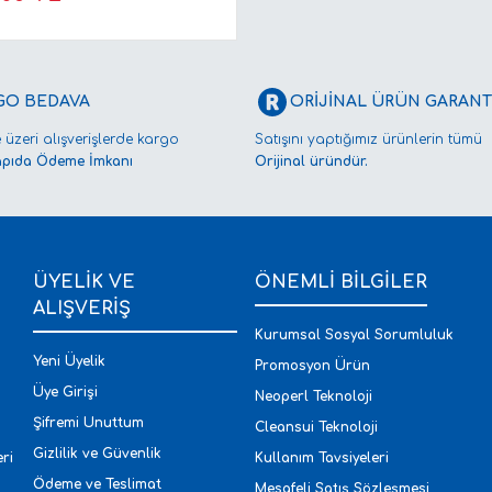
GO BEDAVA
ORİJİNAL ÜRÜN GARANTİ
 üzeri alışverişlerde kargo
Satışını yaptığımız ürünlerin tümü
apıda Ödeme İmkanı
Orijinal üründür.
ÜYELİK VE
ÖNEMLİ BİLGİLER
ALIŞVERİŞ
Kurumsal Sosyal Sorumluluk
Yeni Üyelik
Promosyon Ürün
Üye Girişi
Neoperl Teknoloji
Şifremi Unuttum
Cleansui Teknoloji
Gizlilik ve Güvenlik
ri
Kullanım Tavsiyeleri
Ödeme ve Teslimat
Mesafeli Satış Sözleşmesi