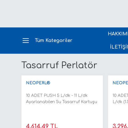
HAKKIM
Tüm Kategoriler
İLETİŞ
Tasarruf Perlatör
NEOPERL®
NEOPE
10 ADET PUSH 5 L/dk - 11 L/dk
10 ADET
Ayarlanabilen Su Tasarruf Kartuşu
L/dk (1
4.614,49 TL
3.296