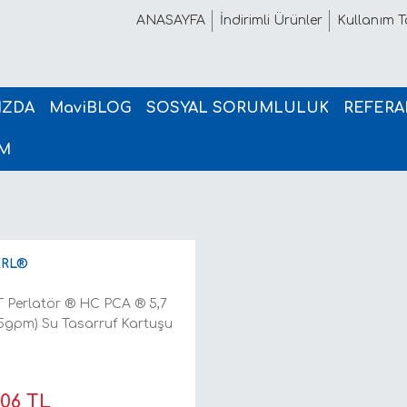
ANASAYFA
İndirimli Ürünler
Kullanım Ta
IZDA
MaviBLOG
SOSYAL SORUMLULUK
REFERA
İM
RL®
 Perlatör ® HC PCA ® 5,7
.5gpm) Su Tasarruf Kartuşu
,06 TL