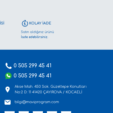
Sİ
KOLAY İADE
Satın aldığınız ürünü
İade edebilirsiniz.
0 505 299 45 41
0 505 299 45 41
Akse Mah. 450 Sok. Güzeltepe Konutları
No:2 D: 11 41420 ÇAYIROVA / KOCAELİ
bilgi@maviprogram.com