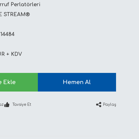
ruf Perlatörleri
E STREAM®
314484
UR + KDV
e Ekle
Hemen Al
Paylaş
az
Tavsiye Et