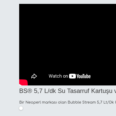
BS® 5,7 L/dk Su Tasarruf Kartuşu
Bir Neoperl markası olan Bubble Stream 5,7 Lt/Dk 