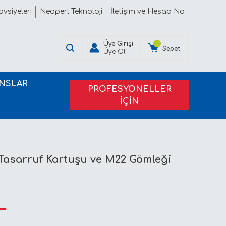
vsiyeleri
Neoperl Teknoloji
İletişim ve Hesap No
Üye Girişi
Sepet
Üye Ol
NSLAR
PROFESYONELLER
İÇİN
PROJE TEKLİFİ ALIN
 Tasarruf Kartuşu ve M22 Gömleği
L