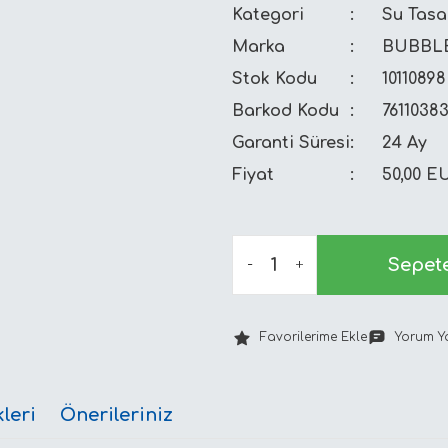
Kategori
Su Tasar
Marka
BUBBL
Stok Kodu
10110898
Barkod Kodu
7611038
Garanti Süresi
24 Ay
Fiyat
50,00 E
Sepet
Yorum Y
leri
Önerileriniz