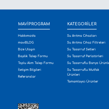
Ürün fiyatı diğer sitelerden daha pahalı.
Bu ürüne benzer farklı alternatifler olmalı.
MAVİPROGRAM
KATEGORİLER
Hakkımızda
Su Arıtma Cihazları
maviBLOG
Su Arıtma Cihaz Filtreleri
Bize Ulaşın
Su Tasarruf Setleri
Bayilik Talep Formu
Su Tasarruf Perlatörleri
Toplu Alım Talep Formu
Su Tasarruflu Banyo Ürünle
İletişim Bilgileri
Su Tasarruflu Mutfak
Ürünleri
Referanslar
Tamamlayıcı Ürünler