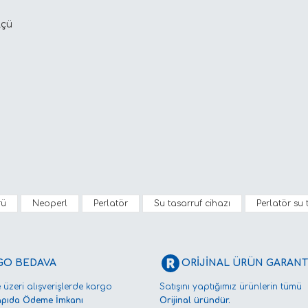
lçü
diğer konularda yetersiz gördüğünüz noktaları öneri formunu kullana
rü
Neoperl
Perlatör
Su tasarruf cihazı
Perlatör su 
Bu ürüne ilk yorumu siz yapın!
Yorum Yaz
GO BEDAVA
ORİJİNAL ÜRÜN GARANTİ
 üzeri alışverişlerde kargo
Satışını yaptığımız ürünlerin tümü
apıda Ödeme İmkanı
Orijinal üründür.