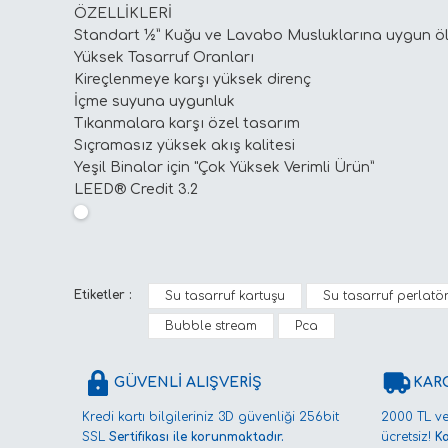
ÖZELLİKLERİ
Standart ½” Kuğu ve Lavabo Musluklarına uygun ö
Yüksek Tasarruf Oranları
Kireçlenmeye karşı yüksek direnç
İçme suyuna uygunluk
Tıkanmalara karşı özel tasarım
Sıçramasız yüksek akış kalitesi
Yeşil Binalar için "Çok Yüksek Verimli Ürün”
LEED® Credit 3.2
Bu ürünün fiyat bilgisi, resim, ürün açıklamalarında ve 
Etiketler :
Su tasarruf kartuşu
Su tasarruf perlatö
Görüş ve önerileriniz için teşekkür ederiz.
Bubble stream
Pca
Ürün resmi kalitesiz, bozuk veya görüntülenemiyor.
GÜVENLİ ALIŞVERİŞ
KAR
Ürün açıklamasında eksik bilgiler bulunuyor.
Kredi kartı bilgileriniz 3D güvenliği 256bit
2000 TL ve
Ürün bilgilerinde hatalar bulunuyor.
SSL
Sertifikası ile korunmaktadır.
ücretsiz!
K