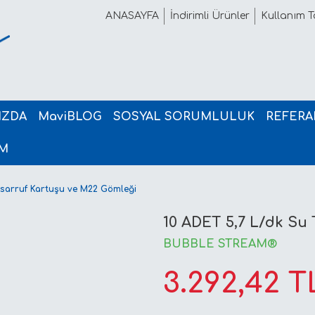
ANASAYFA
İndirimli Ürünler
Kullanım Ta
IZDA
MaviBLOG
SOSYAL SORUMLULUK
REFERA
İM
asarruf Kartuşu ve M22 Gömleği
10 ADET 5,7 L/dk Su
BUBBLE STREAM®
3.292,42 T