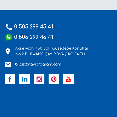
0 505 299 45 41
0 505 299 45 41
Akse Mah. 450 Sok. Güzeltepe Konutları
No:2 D: 11 41420 ÇAYIROVA / KOCAELİ
bilgi@maviprogram.com