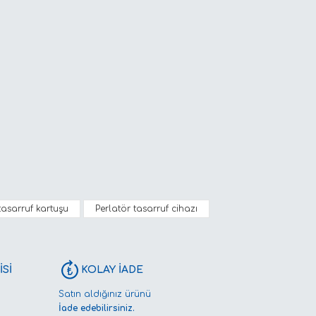
rak tarafımıza iletebilirsiniz.
tasarruf kartuşu
Perlatör tasarruf cihazı
Sİ
KOLAY İADE
Satın aldığınız ürünü
İade edebilirsiniz.