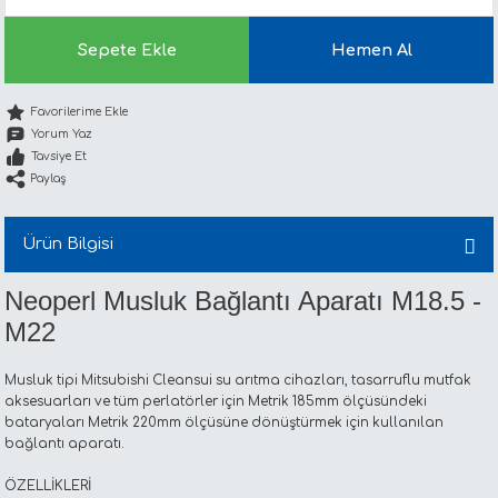
Sepete Ekle
Hemen Al
Yorum Yaz
Tavsiye Et
Paylaş
Ürün Bilgisi
Neoperl Musluk Bağlantı Aparatı M18.5 -
M22
Musluk tipi Mitsubishi Cleansui su arıtma cihazları, tasarruflu mutfak
aksesuarları ve tüm perlatörler için Metrik 185mm ölçüsündeki
bataryaları Metrik 220mm ölçüsüne dönüştürmek için kullanılan
bağlantı aparatı.
ÖZELLİKLERİ