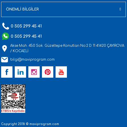
ÖNEMLİ BİLGİLER
0 505 299 45 41
0 505 299 45 41
Akse Mah. 450 Sok. Güzeltepe Konutları No:2 D: 11 41420 ÇAYIROVA
/ KOCAELİ
bilgi@maviprogram.com
Copyright 2018 © maviprogram.com