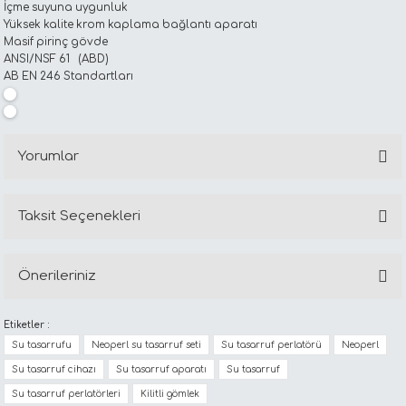
İçme suyuna uygunluk
Yüksek kalite krom kaplama bağlantı aparatı
Masif pirinç gövde
ANSI/NSF 61 (ABD)
AB EN 246 Standartları
Yorumlar
Taksit Seçenekleri
Bu ürüne ilk yorumu siz yapın!
Önerileriniz
Yorum Yaz
Bu ürünün fiyat bilgisi, resim, ürün açıklamalarında ve diğer
Etiketler :
konularda yetersiz gördüğünüz noktaları öneri formunu
Su tasarrufu
Neoperl su tasarruf seti
Su tasarruf perlatörü
Neoperl
kullanarak tarafımıza iletebilirsiniz.
Görüş ve önerileriniz için teşekkür ederiz.
Su tasarruf cihazı
Su tasarruf aparatı
Su tasarruf
Su tasarruf perlatörleri
Kilitli gömlek